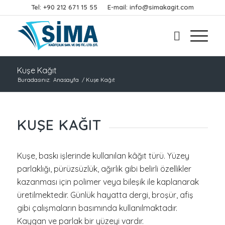
Tel:
+90 212 671 15 55
E-mail:
info@simakagit.com
Kuşe Kağıt
Buradasınız:
Anasayfa
/
Kuşe Kağıt
KUŞE KAĞIT
Kuşe, baskı işlerinde kullanılan kâğıt türü. Yüzey
parlaklığı, pürüzsüzlük, ağırlık gibi belirli özellikler
kazanması için polimer veya bileşik ile kaplanarak
üretilmektedir. Günlük hayatta dergi, broşür, afiş
gibi çalışmaların basımında kullanılmaktadır.
Kaygan ve parlak bir yüzeyi vardır.