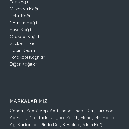
Taş Kağıt
Mukavva Kağıt
Pelur Kağıt
1.Hamur Kağıt
Kuşe Kağıt
Otokopi Kağıdı
Sticker Etiket
Bobin Kesim
Fotokopi Kağıtları
Diğer Kağıtlar
MARKALARIMIZ
Condat
,
Sappi
,
App
,
April
,
Inaset
,
Indah Kiat
,
Eurocopy
,
Adestor
,
Directack
,
Ningbo
,
Zenith
,
Mondi
,
Mm Karton
Ag
,
Kartonsan
,
Pindo Deli
,
Resolute
,
Alkim Kağıt
,