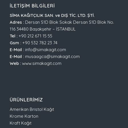
İLETIŞIM BILGILERI
SİMA KAĞITÇILIK SAN. ve DIŞ TİC. LTD. ŞTİ.
Adres :
Dersan S1D Blok Sokak Dersan S1D Blok No.
116 34480 Başakşehir – İSTANBUL
Tel :
+90 212 671 15 55
Gsm :
+90 532 782 23 74
E-Mail :
info@simakagit.com
E-Mail :
musaagca@simakagit.com
Web :
www.simakagit.com
ÜRÜNLERIMIZ
Amerikan Bristol Kağıt
Krome Karton
Kraft Kağıt